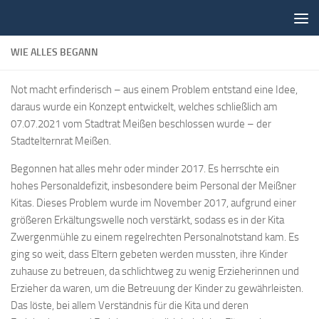
Unter dem Inhalt
WIE ALLES BEGANN
Not macht erfinderisch – aus einem Problem entstand eine Idee,
daraus wurde ein Konzept entwickelt, welches schließlich am
07.07.2021 vom Stadtrat Meißen beschlossen wurde – der
Stadtelternrat Meißen.
Begonnen hat alles mehr oder minder 2017. Es herrschte ein
hohes Personaldefizit, insbesondere beim Personal der Meißner
Kitas. Dieses Problem wurde im November 2017, aufgrund einer
größeren Erkältungswelle noch verstärkt, sodass es in der Kita
Zwergenmühle zu einem regelrechten Personalnotstand kam. Es
ging so weit, dass Eltern gebeten werden mussten, ihre Kinder
zuhause zu betreuen, da schlichtweg zu wenig Erzieherinnen und
Erzieher da waren, um die Betreuung der Kinder zu gewährleisten.
Das löste, bei allem Verständnis für die Kita und deren