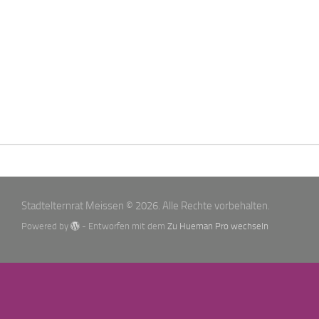
Stadtelternrat Meissen © 2026. Alle Rechte vorbehalten.
Powered by
- Entworfen mit dem
Zu Hueman Pro wechseln