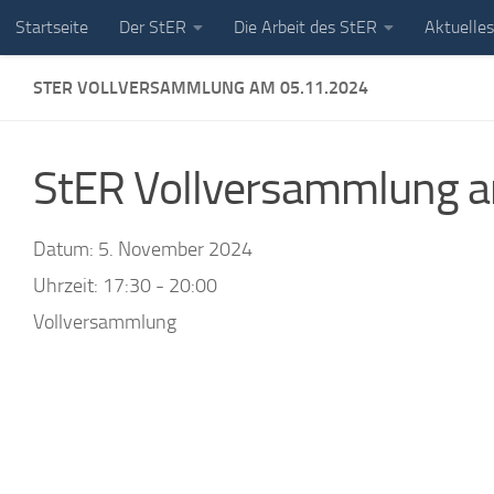
Startseite
Der StER
Die Arbeit des StER
Aktuelles
Unter dem Inhalt
STER VOLLVERSAMMLUNG AM 05.11.2024
StER Vollversammlung 
Datum:
5. November 2024
Uhrzeit:
17:30 - 20:00
Vollversammlung